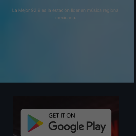
La Mejor 92.9 es la estación líder en música regional
mexicana.